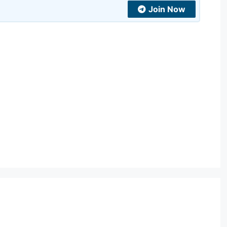
Join Now
t