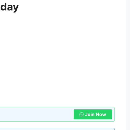
oday
Join Now