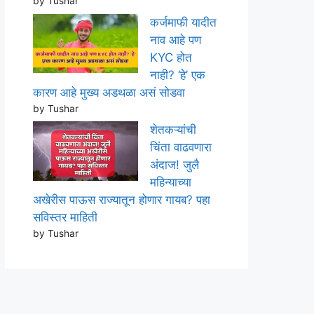
by Tushar
कर्जमाफी यादीत
नाव आहे पण
KYC होत
नाही? ‘हे’ एक
कारण आहे मुख्य अडथळा असं सोडवा
by Tushar
शेतकऱ्यांची
चिंता वाढवणारा
अंदाज! जुलै
महिन्याच्या
अखेरीस पाऊस राज्यातून होणार गायब? पहा
सविस्तर माहिती
by Tushar