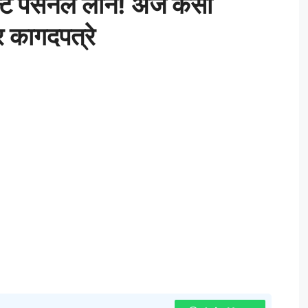
ुडन्ट पर्सनल लोन! अर्ज कसा
 कागदपत्रे