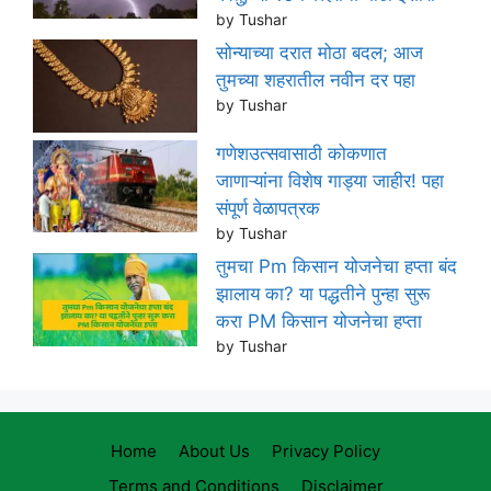
by Tushar
सोन्याच्या दरात मोठा बदल; आज
तुमच्या शहरातील नवीन दर पहा
by Tushar
गणेशउत्सवासाठी कोकणात
जाणाऱ्यांना विशेष गाड्या जाहीर! पहा
संपूर्ण वेळापत्रक
by Tushar
तुमचा Pm किसान योजनेचा हप्ता बंद
झालाय का? या पद्धतीने पुन्हा सुरू
करा PM किसान योजनेचा हप्ता
by Tushar
Home
About Us
Privacy Policy
Terms and Conditions
Disclaimer