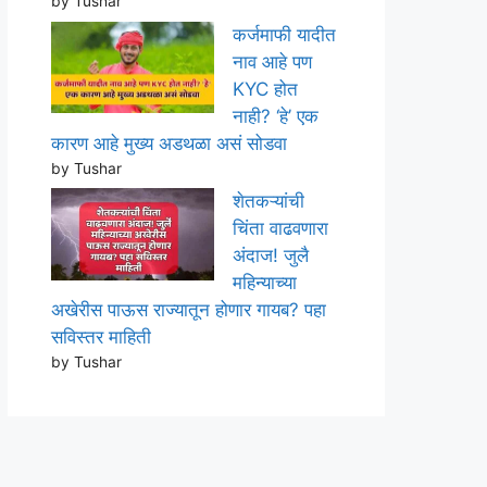
by Tushar
कर्जमाफी यादीत
नाव आहे पण
KYC होत
नाही? ‘हे’ एक
कारण आहे मुख्य अडथळा असं सोडवा
by Tushar
शेतकऱ्यांची
चिंता वाढवणारा
अंदाज! जुलै
महिन्याच्या
अखेरीस पाऊस राज्यातून होणार गायब? पहा
सविस्तर माहिती
by Tushar