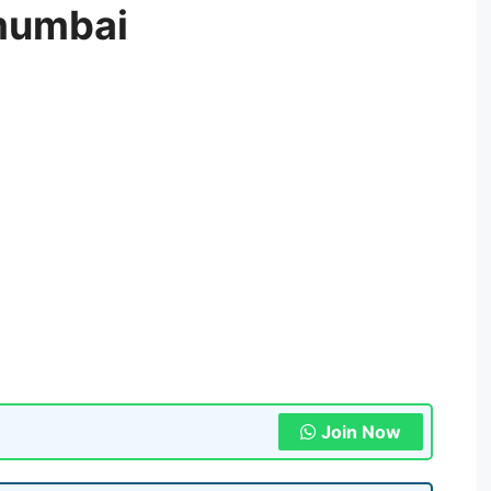
mumbai
Join Now