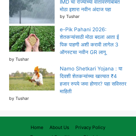
IMD चा राज्याच्या वातावरणाबाबत
मोठा इशारा नवीन अंदाज पहा
by Tushar
e-Pik Pahani 2026:
शेतकऱ्यांसाठी मोठा बदल! आता ई
पिक पाहणी अशी करावी लागेल 3
ऑगस्टचा नवीन GR लागू
by Tushar
Namo Shetkari Yojana : या
दिवशी शेतकऱ्यांच्या खात्यात ₹4
हजार रुपये जमा होणार? पहा सविस्तर
माहिती
by Tushar
Home
About Us
Privacy Policy