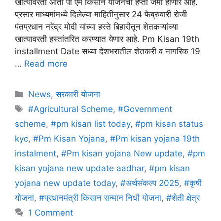
खात्यावरती आता पी एम किसान योजनेचा हप्ता जमा होणार आहे.
प्रसार माध्यमांमध्ये दिलेल्या माहितीनुसार 24 फेब्रुवारी रोजी
पंतप्रधान नरेंद्र मोदी यांच्या हस्ते बिहारीतून शेतकऱ्यांच्या
खात्यावरती हस्तांतरित करण्यात येणार आहे. Pm Kisan 19th
installment Date सध्या देशभरातील शेतकरी व नागरिक 19
…
Read more
Categories
News
,
सरकारी योजना
Tags
#Agricultural Scheme
,
#Government
scheme
,
#pm kisan list today
,
#pm kisan status
kyc
,
#Pm Kisan Yojana
,
#Pm kisan yojana 19th
instalment
,
#Pm kisan yojana New update
,
#pm
kisan yojana new update aadhar
,
#pm kisan
yojana new update today
,
#अर्थसंकल्प 2025
,
#कृषी
योजना
,
#प्रधानमंत्री किसान सन्मान निधी योजना
,
#शेती क्षेत्र
1 Comment