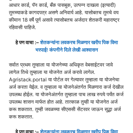
आधार कार्ड, पॅन कार्ड, बँक पासबुक, उत्पन्न दाखला (इत्यादी)
तुमच्याकडे कागदपत्र असणे अनिवार्य आहे. यासोबतच तुमचे वय
कीमान 18 वर्षे पूर्ण असावे त्यासोबतच अर्जदार शेतकरी महाराष्ट्र
रहिवासी पाहिजे.
हे पण वाचा :–
शेतकऱ्यांना लवकरच मिळणार खरीप पिक विमा
भरपाई! कंपनीने दिले लेखी आश्वासन
सर्वात प्रथम तुम्हाला या योजनेच्या अधिकृत वेबसाईटवर जावे
लागेल तिथे तुम्हाला या योजनेत अर्ज करावे लागेल.
Agristack.portal या पोर्टल वर गेल्यावर तुम्हाला या योजनेचा
अर्ज करता येईल. व तुम्हाला या योजनेअंतर्गत मिळणारा कर्ज देखील
उपलब्ध होईल. या योजनेअंतर्गत तुम्हाला पाच लाख रुपये पर्यंत कर्ज
उपलब्ध शासन मार्फत होत आहे. तात्काळ तुम्ही या योजनेत अर्ज
करू शकतात. तुम्ही जवळच्या सीएससी सेंटरवर जाऊन सुद्धा अर्ज
करू शकतात.
हे पण वाचा :–
शेतकऱ्यांना लवकरच मिळणार खरीप पिक विमा