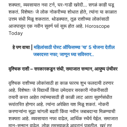
शक्यता, व्यवसायात नवा टर्न, घर-गाडी खरेदी… सगळं काही घडू
शकतं. विशेषतः जे लोक नोकरीच्या शोधात होते, त्यांना या काळात
उत्तम संधी मिळू शकतात. थोडक्यात, तूळ राशीच्या लोकांसाठी
आजपासून एक नवीन सुवर्ण पर्व सुरू होत आहे. Horoscope
Today
हे पण वाचा |
महिलांसाठी पोस्ट ऑफिसच्या ‘या’ 5 योजना देतील
जबरदस्त नफा; जाणून घ्या सविस्तर..
वृश्चिक राशी – सरकारकडून संधी, समाजात सन्मान, आयुष्य उंचीवर
वृश्चिक राशीच्या लोकांसाठी हा काळ फारच शुभ फलदायी ठरणार
आहे. विशेषतः जे विद्यार्थी किंवा उमेदवार सरकारी नोकरीसाठी
तयारी करत आहेत त्यांच्यासाठी ही काळी लाट आता सुवर्णसंधीत
रूपांतरित होणार आहे. त्यांना अपेक्षित यश मिळू शकतं. नोकरी
करणाऱ्यांना सुद्धा चांगली बढती किंवा नवीन जबाबदाऱ्या मिळण्याची
शक्यता आहे. व्यवसायात नफा वाढेल, आर्थिक स्थैर्य येईल. समाजात
मान-सन्मान वाढेल. लोक तुमच्याकडे आदरानं पाहतील. खरं तर