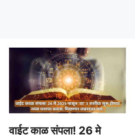
वाईट काळ संपला! 26 मे